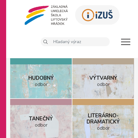
HUDOBNÝ
VÝTVARNÝ
odbor
odbor
LITERÁRNO-
TANEČNÝ
DRAMATICKÝ
odbor
odbor