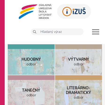
HUDOBNÝ
VÝTVARNÝ
odbor
odbor
LITERÁRNO-
TANEČNÝ
DRAMATICKÝ
odbor
odbor