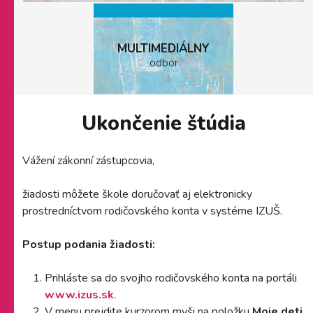
MULTIMEDIÁLNY
odbor
Ukončenie štúdia
Vážení zákonní zástupcovia,
žiadosti môžete škole doručovať aj elektronicky
prostredníctvom rodičovského konta v systéme IZUŠ.
Postup podania žiadosti:
Prihláste sa do svojho rodičovského konta na portáli
www.izus.sk
.
V menu prejdite kurzorom myši na položku
Moje deti