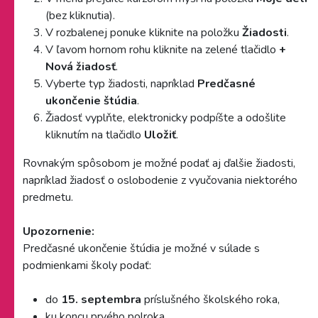
(bez kliknutia).
V rozbalenej ponuke kliknite na položku
Žiadosti
.
V ľavom hornom rohu kliknite na zelené tlačidlo
+
Nová žiadosť
.
Vyberte typ žiadosti, napríklad
Predčasné
ukončenie štúdia
.
Žiadosť vyplňte, elektronicky podpíšte a odošlite
kliknutím na tlačidlo
Uložiť
.
Rovnakým spôsobom je možné podať aj ďalšie žiadosti,
napríklad žiadosť o oslobodenie z vyučovania niektorého
predmetu.
Upozornenie:
Predčasné ukončenie štúdia je možné v súlade s
podmienkami školy podať:
do
15. septembra
príslušného školského roka,
ku koncu prvého polroka,