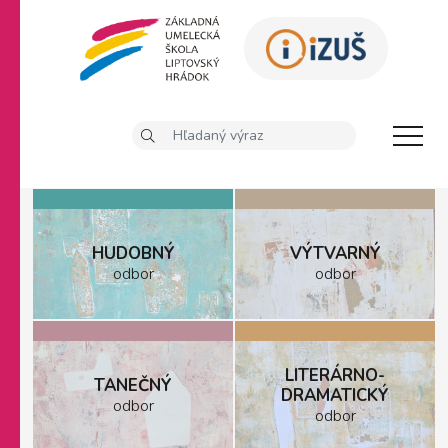
HUDOBNÝ
VÝTVARNÝ
odbor
odbor
LITERÁRNO-
TANEČNÝ
DRAMATICKÝ
odbor
odbor