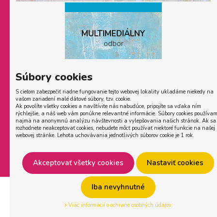
MULTIMEDIÁLNY
odbor
Súbory cookies
Prerušenie štúdia
S cieľom zabezpečiť riadne fungovanie tejto webovej lokality ukladáme niekedy na
vašom zariadení malé dátové súbory, tzv. cookie.
Ak povolíte všetky cookies a navštívite nás nabudúce, pripojíte sa vďaka ním
rýchlejšie, a náš web vám ponúkne relevantné informácie. Súbory cookies používa
najmä na anonymnú analýzu návštevnosti a vylepšovania našich stránok. Ak sa
rozhodnete neakceptovať cookies, nebudete môcť používať niektoré funkcie na našej
Zmeniť nastavenie cookies
webovej stránke. Lehota uchovávania jednotlivých súborov cookie je 1 rok.
Akceptovať všetky cookies
Nastaviť cookies
Copyright © 2025,
creative solution
Iba nevyhnutné
Viac informácií o ochrane osobných údajov.