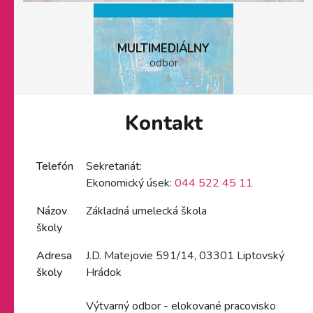
MULTIMEDIÁLNY
odbor
Kontakt
Telefón
Sekretariát:
Ekonomický úsek:
044 522 45 11
Názov
Základná umelecká škola
školy
Adresa
J.D. Matejovie 591/14, 03301 Liptovský
školy
Hrádok
Výtvarný odbor - elokované pracovisko