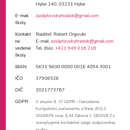
Hybe 140, 03231 Hybe
E-mail
zusliptovskyhradok@gmail.com
školy
Kontakt
Riaditeľ: Robert Orgován
na
E-mail:
zusliptovskyhradok@gmail.com
vedenie
Tel. číslo:
+421 949 018 218
školy
IBAN
SK31 5600 0000 0016 4094 3001
IČO
37906526
DIČ
2021773787
GDPR
V zmysle čl. 37 GDPR – Nariadenie
Európskeho parlamentu a Rady (EÚ) č.
2016/679, resp. § 44 Zákona č. 18/2018 Z.z.
zverejňujeme kontaktné údaje zodpovednej
osoby: