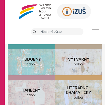
HUDOBNÝ
VÝTVARNÝ
odbor
odbor
LITERÁRNO-
TANEČNÝ
DRAMATICKÝ
odbor
odbor