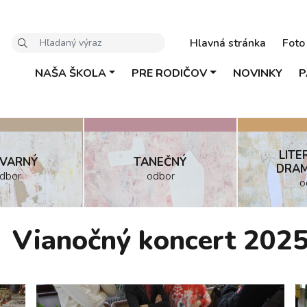
Hlavná stránka
Foto 
NAŠA ŠKOLA
PRE RODIČOV
NOVINKY
P
LITE
VARNÝ
TANEČNÝ
DRAM
dbor
odbor
o
Vianočný koncert 202